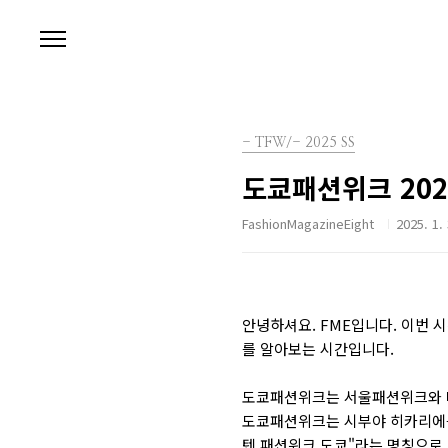
본문 바로가기
- TFW/- 2025 SS
도쿄패션위크 202
FashionMagazineEight
2025. 1.
안녕하셔요. FME입니다. 이번 
를 알아보는 시간입니다.
도쿄패션위크는 서울패션위크와 마
도쿄패션위크는 시부야 히카리에를
텐 패션위크 도쿄"라는 명칭으로